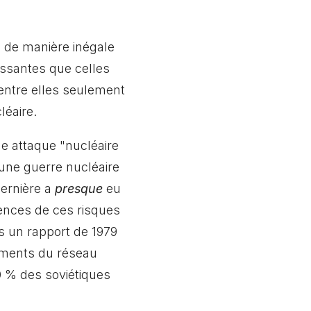
 de manière inégale
issantes que celles
'entre elles seulement
léaire.
ne attaque "nucléaire
 une guerre nucléaire
dernière a
presque
eu
ences de ces risques
s un rapport de 1979
nements du réseau
50 % des soviétiques