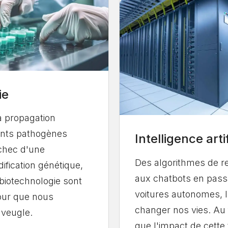
ie
la propagation
ents pathogènes
Intelligence artif
échec d'une
Des algorithmes de 
ification génétique,
aux chatbots en pass
biotechnologie sont
voitures autonomes, l'
our que nous
changer nos vies. Au 
aveugle.
que l'impact de cette