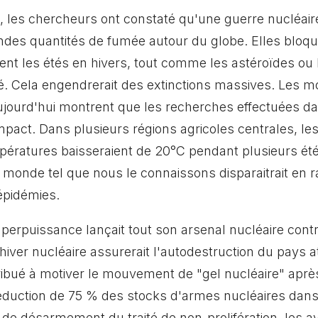
 les chercheurs ont constaté qu'une guerre nucléair
ndes quantités de fumée autour du globe. Elles bloqu
aient les étés en hivers, tout comme les astéroïdes ou
ssé. Cela engendrerait des extinctions massives. Les 
ujourd'hui montrent que les recherches effectuées d
mpact. Dans plusieurs régions agricoles centrales, l
ératures baisseraient de 20°C pendant plusieurs été
 monde tel que nous le connaissons disparaitrait en r
épidémies.
rpuissance lançait tout son arsenal nucléaire contre 
l'hiver nucléaire assurerait l'autodestruction du pays a
ibué à motiver le mouvement de "gel nucléaire" après 
réduction de 75 % des stocks d'armes nucléaires dan
e désarmement du traité de non-prolifération, les a