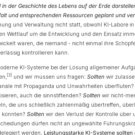
 in der Geschichte des Lebens auf der Erde darstellen
alt und entsprechenden Ressourcen geplant und ve
anung und Verwaltung nicht statt, obwohl KI-Labore i
rten Wettlauf um die Entwicklung und den Einsatz imm
wickelt waren, die niemand - nicht einmal ihre Schöpfe
rlässig kontrollieren kann.
oderne KI-Systeme bei der Lösung allgemeiner Aufg
[3]
en,
und wir müssen uns fragen:
Sollten
wir zulass
anäle mit Propaganda und Unwahrheiten überfluten
isieren, auch die sinnstiftenden?
Sollten
wir nicht-me
ln, die uns schließlich zahlenmäßig übertreffen, überl
n könnten?
Sollten
wir den Verlust der Kontrolle über u
tscheidungen dürfen nicht an ungewählte Führungskrä
elegiert werden.
Leistungsstarke KI-Systeme sollten 