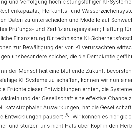
ng und Verfolgung hochleistungsfähiger KI-Systeme
echenkapazität; Herkunfts- und Wasserzeichensystem
hen Daten zu unterscheiden und Modelle auf Schwach
tes Prüfungs- und Zertifizierungssystem; Haftung fü
tliche Finanzierung für technische KI-Sicherheitsfors
tionen zur Bewältigung der von KI verursachten wirts
gen (insbesondere solcher, die die Demokratie gefäh
, kann der Menschheit eine blühende Zukunft bevorst
gsfähige KI-Systeme zu schaffen, können wir nun ein
die Früchte dieser Entwicklungen ernten, die System
twickeln und der Gesellschaft eine effektive Chance
ll katastrophaler Auswirkungen, hat die Gesellschaft
[5]
e Entwicklungen pausiert.
Wir können es hier gleic
er und stürzen uns nicht Hals über Kopf in den Herb