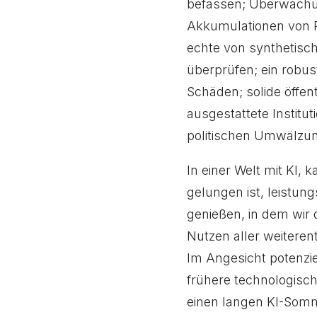
befassen; Überwachu
Akkumulationen von R
echte von synthetisc
überprüfen; ein robus
Schäden; solide öffen
ausgestattete Institu
politischen Umwälzun
In einer Welt mit KI
gelungen ist, leistun
genießen, in dem wir 
Nutzen aller weiteren
Im Angesicht potenzie
frühere technologisch
einen langen KI-Somm