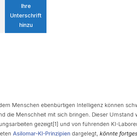
Ihre
Unterschrift
hinzu
 dem Menschen ebenbürtigen Intelligenz können sch
und die Menschheit mit sich bringen. Dieser Umstand 
ngsarbeiten gezeigt
[1]
und von führenden KI-Labore
teten
Asilomar-KI-Prinzipien
dargelegt,
könnte fortges