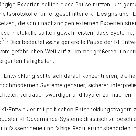
ngige Experten sollten diese Pause nutzen, um gem
heitsprotokolle für fortgeschrittene KI-Designs und 
tzen, die von unabhängigen externen Experten stre
se Protokolle sollten gewährleisten, dass Systeme, di
[4].
d
Dies bedeutet
keine
generelle Pause der KI-Entw
r vom gefährlichen Wettlauf zu immer größeren, unbe
rgenten Fähigkeiten.
-Entwicklung sollte sich darauf konzentrieren, die he
hochmodernen Systeme genauer, sicherer, interpretie
chteter, vertrauenswürdiger und loyaler zu machen.
 KI-Entwickler mit politischen Entscheidungsträgern
obuster KI-Governance-Systeme drastisch zu beschleu
umfassen: neue und fähige Regulierungsbehörden, die