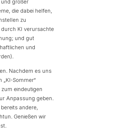
 und großer
e, die dabei helfen,
stellen zu
r durch KI verursachte
chung; und gut
chaftlichen und
rden).
ehen. Nachdem es uns
en „KI-Sommer“
e zum eindeutigen
 zur Anpassung geben.
 bereits andere,
htun. Genießen wir
st.