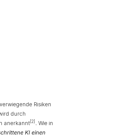
werwiegende Risiken
wird durch
[2]
n anerkannt
. Wie in
chrittene KI einen