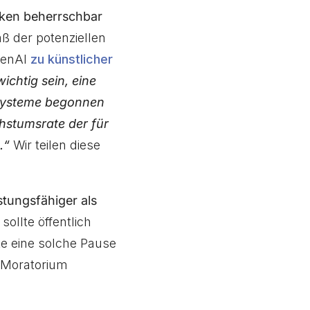
siken beherrschbar
ß der potenziellen
penAI
zu künstlicher
ichtig sein, eine
 Systeme begonnen
hstumsrate der für
.“
Wir teilen diese
stungsfähiger als
sollte öffentlich
te eine solche Pause
in Moratorium