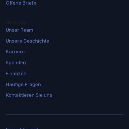
Offene Briefe
Royal University
MeasuredRisk
Über uns
Nanonets
Unser Team
Augmented Humanity
Unsere Geschichte
SIL4 SYSTEMS INC
Karriere
Cyberselves Universal Ltd.
Spenden
Culmium Advanced Technologies
AI Safety Limited
Finanzen
Universal Future Foundation
Häufige Fragen
The Ferri Group LLC
Kontaktieren Sie uns
GOALOOP - Connecting the World Through
Goals®
znews.tv
LeanSentry