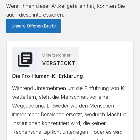
Wenn Ihnen dieser Artikel gefallen hat, könnten Sie
Tribotix Pty Ltd
auch diese interessieren:
APPIA - Associação Portuguesa para a
Unsere Offenen Briefe
Inteligência Artificial
Barbara Hardy Institute, University of South
Australia
Unterzeichner
ClientEarth
VERSTECKT
Society of Cognitive Engineers
Die Pro-Human-KI-Erklärung
Factobotics
Während Unternehmen um die Einführung von KI
ControlPlane
wetteifern, steht die Menschheit vor einer
Estonian Human Rights Centre
Weggabelung: Entweder werden Menschen in
Associação Filosófica Scientiae Studia
immer mehr Bereichen ersetzt, wodurch Macht in
Minddust Labs
Institutionen konzentriert wird, die keiner
SciFY NPO
Rechenschaftspflicht unterliegen – oder es wird
Solarcentury