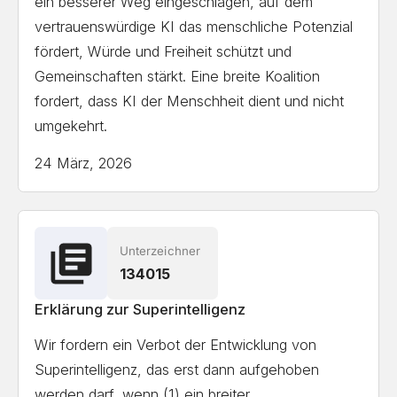
ein besserer Weg eingeschlagen, auf dem
Journal
vertrauenswürdige KI das menschliche Potenzial
fördert, Würde und Freiheit schützt und
StockSmart
Gemeinschaften stärkt. Eine breite Koalition
Beyond Ventures
fordert, dass KI der Menschheit dient und nicht
DataValoris
umgekehrt.
TFA Contracting Services Inc.
24 März, 2026
Concept Frontier
MetaVRse
AddBrain Inc
Pixivus SAS
Unterzeichner
134015
Mpowa Pty Ltd
WeFindX Foundation
Erklärung zur Superintelligenz
EnerGaia Inc
Wir fordern ein Verbot der Entwicklung von
Encanta
Superintelligenz, das erst dann aufgehoben
BSS Additive
werden darf, wenn (1) ein breiter