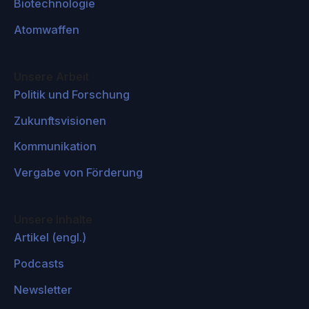
Biotechnologie
Elder Voices,Inc
Atomwaffen
Divergent Unity
Mobile Encryption Technologies LLC
Unsere Arbeit
Politik und Forschung
AQAL AG
Zukunftsvisionen
Global Advocates Foundation
Kommunikation
Movement for a People's Party
Vergabe von Förderung
APPArgentina
California Transhumanist Party
Institute for Education, Research, and
Unsere Inhalte
Artikel (engl.)
Scholarships
Foodin LTD
Podcasts
AERO Corporation
Newsletter
Institute for Community Prosperity, at Mount