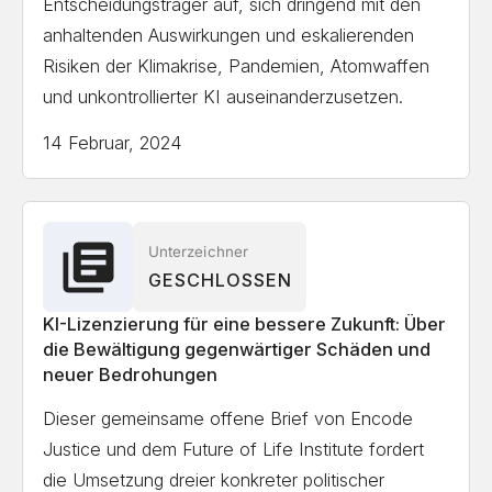
Entscheidungsträger auf, sich dringend mit den
Sustainable Peace and Development
anhaltenden Auswirkungen und eskalierenden
Organization, Pakistan
Risiken der Klimakrise, Pandemien, Atomwaffen
und unkontrollierter KI auseinanderzusetzen.
The School of Robotics
(www.scuoladirobotica.it)
14 Februar, 2024
Renze Consulting
Fermi Media AB
Rejminet Group Inc.
Unterzeichner
Simple Engineering (Pte) Ltd
GESCHLOSSEN
Association for Proper Internet Governance
KI-Lizenzierung für eine bessere Zukunft: Über
securITism Limited
die Bewältigung gegenwärtiger Schäden und
neuer Bedrohungen
Inqwire, PBC
Neural.net.nz
Dieser gemeinsame offene Brief von Encode
Justice und dem Future of Life Institute fordert
375 Park Associates
die Umsetzung dreier konkreter politischer
Rushboard Technologies