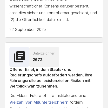
wissenschaftlicher Konsens darüber besteht,
Ethagi Inc.
dass dies sicher und kontrollierbar geschieht, und
Alianza Futurista
(2) die Öffentlichkeit dafür eintritt.
AV3 AEROVISUAL
22 September, 2025
Zybert Computing Limited
Stitched.io
Center for Encounter and Active Non-
Violence
Unterzeichner
2672
Ripple VC
Aotea Studios Ltd
Offener Brief, in dem Staats- und
Regierungschefs aufgefordert werden, ihre
Railcomplete AS
Führungsrolle bei existenziellen Risiken mit
Pegawatt, Inc.
Weitblick wahrzunehmen.
Colombian Campaign to Ban Land Mines
Die Elders, Future of Life Institute und eine
TeslaVision Corporation
Vielzahl von Mitunterzeichnern
fordern
Allied Strategy