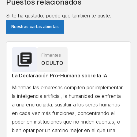
Nick Hay
Encultured AI, Co-founder
Puestos relacionados
Si te ha gustado, puede que también te guste:
Shahar Avin
Centre for the Study of Existential
Nuestras cartas abiertas
Risk, University of Cambridge, Senior Research
Associate
Solon Angel
AI Entrepreneur, Forbes, World
Firmantes
OCULTO
Economic Forum Recognized
La Declaración Pro-Humana sobre la IA
Gillian Hadfield
University of Toronto, Schwartz
Mientras las empresas compiten por implementar
Reisman Institute for Technology and Society,
la inteligencia artificial, la humanidad se enfrenta
Professor and Director
a una encrucijada: sustituir a los seres humanos
en cada vez más funciones, concentrando el
Erik Hoel
Tufts University, Professor, author,
poder en instituciones que no rinden cuentas, o
scientist, Forbes 30 Under 30 in science
bien optar por un camino mejor en el que una