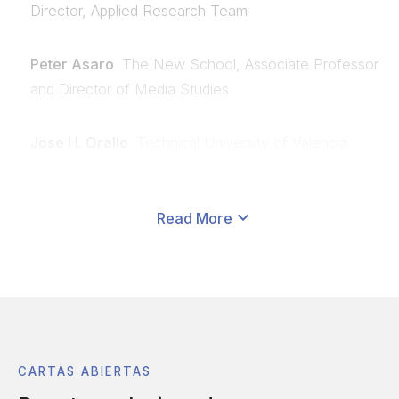
Director, Applied Research Team
Peter Asaro
The New School, Associate Professor
and Director of Media Studies
Jose H. Orallo
Technical University of Valencia,
Leverhulme Centre for the Future of Intelligence,
Centre for the Study of Existential Risk, Professor,
EurAI Fellow
Read More
George Dyson
Unafilliated, Author of "Darwin
Among the Machines" (1997), "Turing's Cathedral"
(2012), "Analogia: The Emergence of Technology
beyond Programmable Control" (2020).
CARTAS ABIERTAS