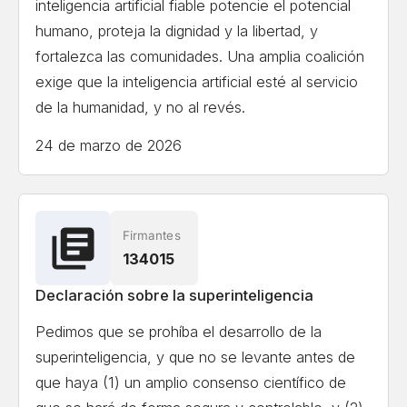
inteligencia artificial fiable potencie el potencial
Kate Jerome
Children's Book Author/ Cofounder
humano, proteja la dignidad y la libertad, y
Little Bridges, Award-winning children's book author,
fortalezca las comunidades. Una amplia coalición
C-suite publishing executive, and intergenerational
exige que la inteligencia artificial esté al servicio
thought-leader
de la humanidad, y no al revés.
24 de marzo de 2026
Ian Hogarth
Co-author State of AI Report
Ver la lista completa de firmantes
Firmantes
134015
Si se intenta cargar la lista completa de firmantes en
un dispositivo móvil o con una conexión a Internet
Declaración sobre la superinteligencia
lenta, podrían producirse problemas de formato.
Pedimos que se prohíba el desarrollo de la
superinteligencia, y que no se levante antes de
que haya (1) un amplio consenso científico de